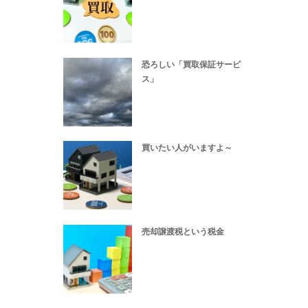
恐ろしい「買取保証サービ
ス」
買いたい人がいますよ～
売却譲渡税という税金